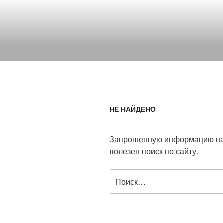
Перейти
к
содержимому
НЕ НАЙДЕНО
Запрошенную информацию най
полезен поиск по сайту.
Искать: